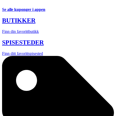
Se alle kuponger i appen
BUTIKKER
Finn din favorittbutikk
SPISESTEDER
Finn ditt favorittspisested