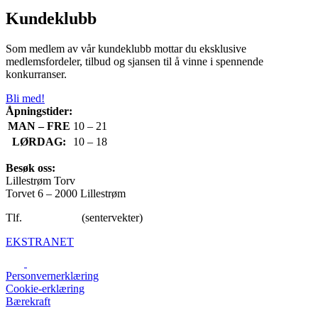
Kundeklubb
Som medlem av vår kundeklubb mottar du eksklusive
medlemsfordeler, tilbud og sjansen til å vinne i spennende
konkurranser.
Bli med!
Åpningstider:
MAN – FRE
10 – 21
LØRDAG:
10 – 18
Besøk oss:
Lillestrøm Torv
Torvet 6 – 2000 Lillestrøm
Tlf.
47 65 92 40
(sentervekter)
EKSTRANET
Personvernerklæring
Cookie-erklæring
Bærekraft