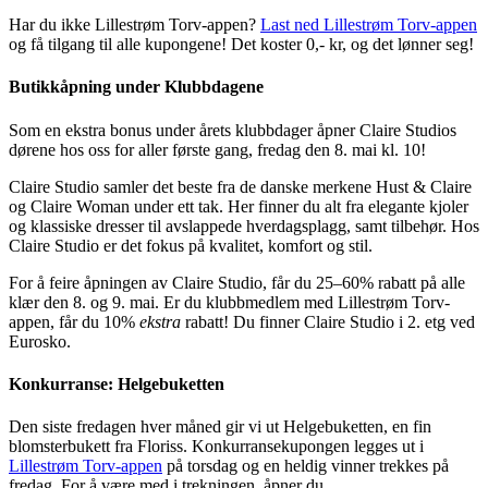
Har du ikke Lillestrøm Torv-appen?
Last ned Lillestrøm Torv-appen
og få tilgang til alle kupongene! Det koster 0,- kr, og det lønner seg!
Butikkåpning under Klubbdagene
Som en ekstra bonus under årets klubbdager åpner Claire Studios
dørene hos oss for aller første gang, fredag den 8. mai kl. 10!
Claire Studio samler det beste fra de danske merkene Hust & Claire
og Claire Woman under ett tak. Her finner du alt fra elegante kjoler
og klassiske dresser til avslappede hverdagsplagg, samt tilbehør. Hos
Claire Studio er det fokus på kvalitet, komfort og stil.
For å feire åpningen av Claire Studio, får du 25–60% rabatt på alle
klær den 8. og 9. mai. Er du klubbmedlem med Lillestrøm Torv-
appen, får du 10%
ekstra
rabatt! Du finner Claire Studio i 2. etg ved
Eurosko.
Konkurranse: Helgebuketten
Den siste fredagen hver måned gir vi ut Helgebuketten, en fin
blomsterbukett fra Floriss. Konkurransekupongen legges ut i
Lillestrøm Torv-appen
på torsdag og en heldig vinner trekkes på
fredag. For å være med i trekningen, åpner du