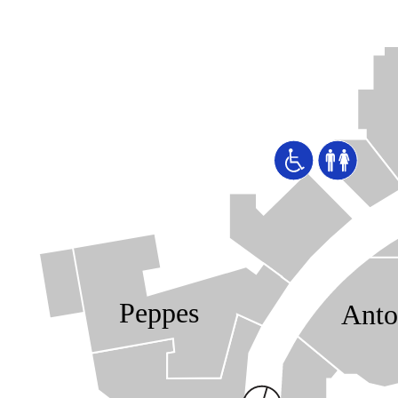
Peppes
Anto