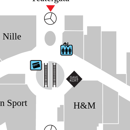
Nille
n Sport
H&M