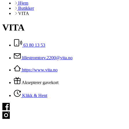
Hjem
Butikker
VITA
VITA
63 80 13 53
lillestromtorv.2200@vita.no
https://www.vita.no
Aksepterer gavekort
Klikk & Hent