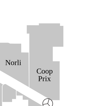
Norli
Coop
Prix