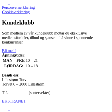
Personvernerklæring
Cookie-erklæring
Kundeklubb
Som medlem av vår kundeklubb mottar du eksklusive
medlemsfordeler, tilbud og sjansen til å vinne i spennende
konkurranser.
Bli med!
Åpningstider:
MAN – FRE
10 – 21
LØRDAG:
10 – 18
Besøk oss:
Lillestrøm Torv
Torvet 6 – 2000 Lillestrøm
Tlf.
47 65 92 40
(sentervekter)
EKSTRANET