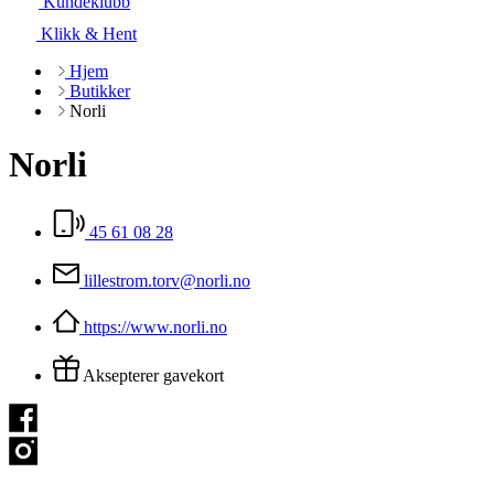
Kundeklubb
Klikk & Hent
Hjem
Butikker
Norli
Norli
45 61 08 28
lillestrom.torv@norli.no
https://www.norli.no
Aksepterer gavekort