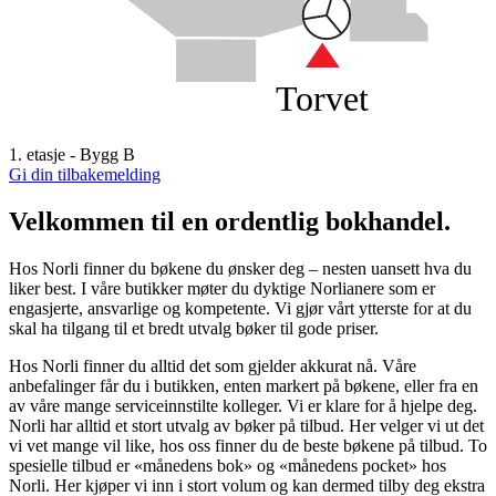
Torvet
1. etasje - Bygg B
Gi din tilbakemelding
Velkommen til en ordentlig bokhandel.
Hos Norli finner du bøkene du ønsker deg – nesten uansett hva du
liker best. I våre butikker møter du dyktige Norlianere som er
engasjerte, ansvarlige og kompetente. Vi gjør vårt ytterste for at du
skal ha tilgang til et bredt utvalg bøker til gode priser.
Hos Norli finner du alltid det som gjelder akkurat nå. Våre
anbefalinger får du i butikken, enten markert på bøkene, eller fra en
av våre mange serviceinnstilte kolleger. Vi er klare for å hjelpe deg.
Norli har alltid et stort utvalg av bøker på tilbud. Her velger vi ut det
vi vet mange vil like, hos oss finner du de beste bøkene på tilbud. To
spesielle tilbud er «månedens bok» og «månedens pocket» hos
Norli. Her kjøper vi inn i stort volum og kan dermed tilby deg ekstra