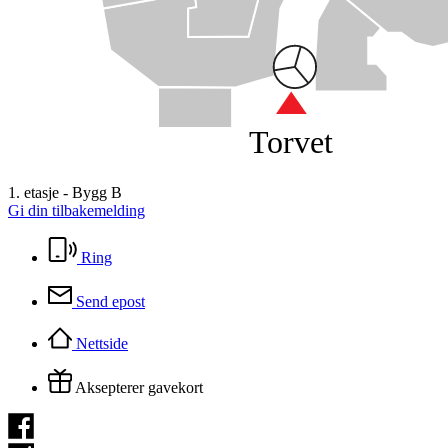
Torvet
1. etasje - Bygg B
Gi din tilbakemelding
Ring
Send epost
Nettside
Aksepterer gavekort