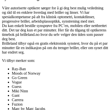
Våre autoriserte optikere sørger for å gi deg best mulig veiledning
og råd til en enklere hverdag med briller og linser. Vi har
spesialkompetanse på alt fra klinisk optometri, kontaktlinser,
progressive briller, arbeidsplassoptikk, synstrening med mer.
Du kan enkelt bestille synsprøve fra PC’en, mobilen eller nettbrettet
ditt. Det tar deg kun et par minutter. Her får du tilgang til optikerens
timebok på brilleland.no hvor du selv velger den tiden som passer
deg best.
Brilleland tilbyr også en gratis elektronisk synstest, hvor du på et par
minutter får en indikasjon på om du trenger briller, eller om synet ditt
har endret seg.
Vi tilbyr merker som:
Ray-Ban
Moods of Norway
Go Green
Vogue
Guess
Miki Ninn
Gant
Carrera
Fuzion
Marc by Marc Jacobs