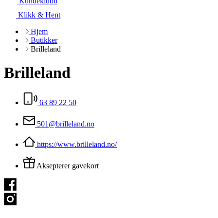
Kundeklubb
Klikk & Hent
Hjem
Butikker
Brilleland
Brilleland
63 89 22 50
501@brilleland.no
https://www.brilleland.no/
Aksepterer gavekort