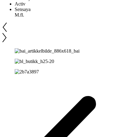
Activ
Sensaya
M.fl.