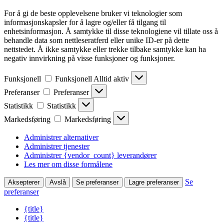
For å gi de beste opplevelsene bruker vi teknologier som
informasjonskapsler for å lagre og/eller få tilgang til
enhetsinformasjon. Å samtykke til disse teknologiene vil tillate oss å
behandle data som nettleseratferd eller unike ID-er på dette
nettstedet. Å ikke samtykke eller trekke tilbake samtykke kan ha
negativ innvirkning på visse funksjoner og funksjoner.
Funksjonell
Funksjonell
Alltid aktiv
Preferanser
Preferanser
Statistikk
Statistikk
Markedsføring
Markedsføring
Administrer alternativer
Administrer tjenester
Administrer {vendor_count} leverandører
Les mer om disse formålene
Se
Aksepterer
Avslå
Se preferanser
Lagre preferanser
preferanser
{title}
{title}