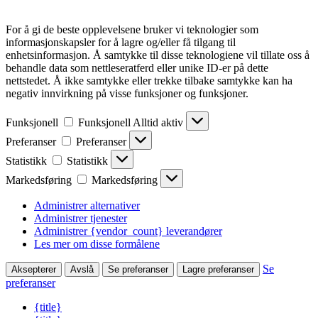
For å gi de beste opplevelsene bruker vi teknologier som
informasjonskapsler for å lagre og/eller få tilgang til
enhetsinformasjon. Å samtykke til disse teknologiene vil tillate oss å
behandle data som nettleseratferd eller unike ID-er på dette
nettstedet. Å ikke samtykke eller trekke tilbake samtykke kan ha
negativ innvirkning på visse funksjoner og funksjoner.
Funksjonell
Funksjonell
Alltid aktiv
Preferanser
Preferanser
Statistikk
Statistikk
Markedsføring
Markedsføring
Administrer alternativer
Administrer tjenester
Administrer {vendor_count} leverandører
Les mer om disse formålene
Se
Aksepterer
Avslå
Se preferanser
Lagre preferanser
preferanser
{title}