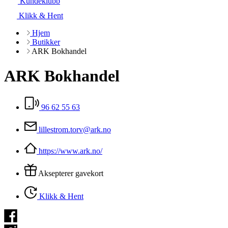
Kundeklubb
Klikk & Hent
Hjem
Butikker
ARK Bokhandel
ARK Bokhandel
96 62 55 63
lillestrom.torv@ark.no
https://www.ark.no/
Aksepterer gavekort
Klikk & Hent