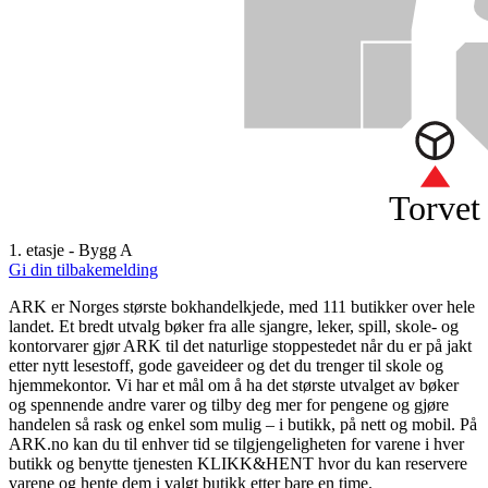
Torvet
1. etasje - Bygg A
Gi din tilbakemelding
ARK er Norges største bokhandelkjede, med 111 butikker over hele
landet. Et bredt utvalg bøker fra alle sjangre, leker, spill, skole- og
kontorvarer gjør ARK til det naturlige stoppestedet når du er på jakt
etter nytt lesestoff, gode gaveideer og det du trenger til skole og
hjemmekontor. Vi har et mål om å ha det største utvalget av bøker
og spennende andre varer og tilby deg mer for pengene og gjøre
handelen så rask og enkel som mulig – i butikk, på nett og mobil. På
ARK.no kan du til enhver tid se tilgjengeligheten for varene i hver
butikk og benytte tjenesten KLIKK&HENT hvor du kan reservere
varene og hente dem i valgt butikk etter bare en time.